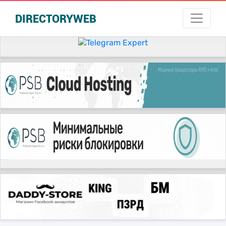
DIRECTORYWEB
русские сериалы