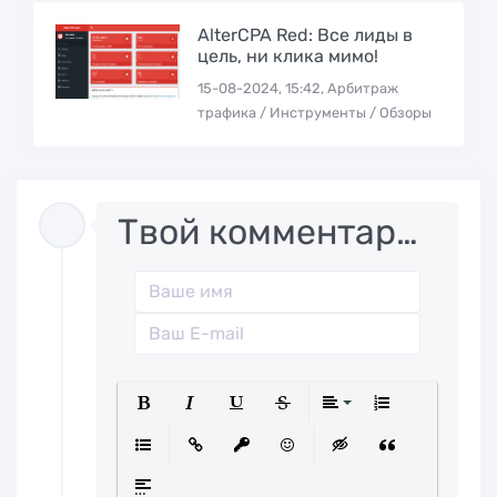
AlterCPA Red: Все лиды в
цель, ни клика мимо!
15-08-2024, 15:42, Арбитраж
трафика / Инструменты / Обзоры
Твой комментарий..
Полужирный
Курсив
Подчеркнутый
Зачеркнутый
Выравниван
Нумерованн
Маркированный список
Вставить ссылку
Вставить защищенную ссылк
Вставить смайлик
Вставка скрытого
Вставка ци