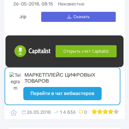
26-05-2018, 08:15
Неизвестно
.zip
Скачать
Открыть счет Capitalist
русские сериалы
МАРКЕТПЛЕЙС ЦИФРОВЫХ
ТОВАРОВ
Перейти в чат вебмастеров
26.05.2018
1 4 836
0
1
2
80
3
4
5