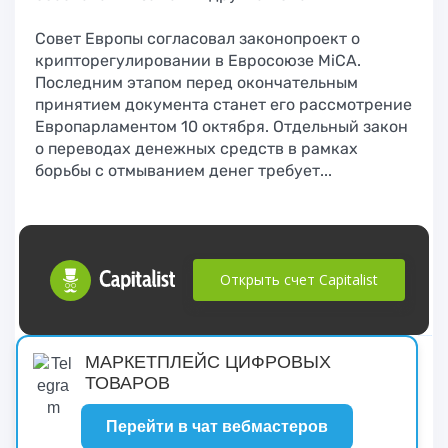
Совет Европы согласовал законопроект о
крипторегулировании в Евросоюзе MiCA.
Последним этапом перед окончательным
принятием документа станет его рассмотрение
Европарламентом 10 октября. Отдельный закон
о переводах денежных средств в рамках
борьбы с отмыванием денег требует...
Открыть счет Capitalist
русские сериалы
МАРКЕТПЛЕЙС ЦИФРОВЫХ
ТОВАРОВ
Перейти в чат вебмастеров