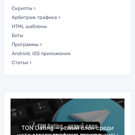
Скрипты
Арбитраж трафика
HTML шаблоны
Боты
Программы
Android, iOS приложения
Статьи
TON Dating — новый слон среди
источников трафика: перспективы