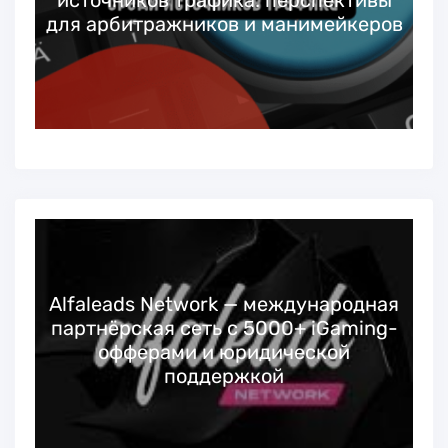
для арбитражников и манимейкеров
Alfaleads Network — международная
партнёрская сеть с 5000+ iGaming-
офферами и юридической
поддержкой