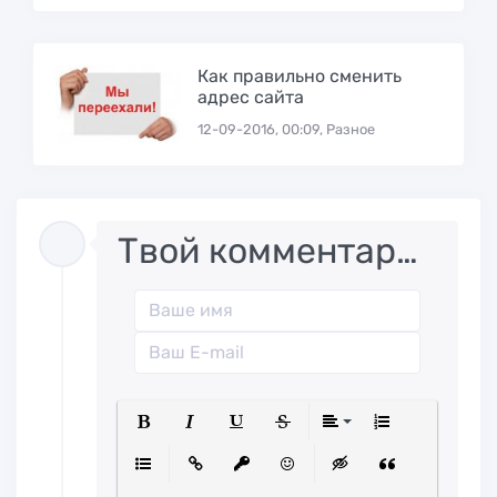
Как правильно сменить
адрес сайта
12-09-2016, 00:09, Разное
Твой комментарий..
Полужирный
Курсив
Подчеркнутый
Зачеркнутый
Выравниван
Нумерованн
Маркированный список
Вставить ссылку
Вставить защищенную ссылк
Вставить смайлик
Вставка скрытого
Вставка ци