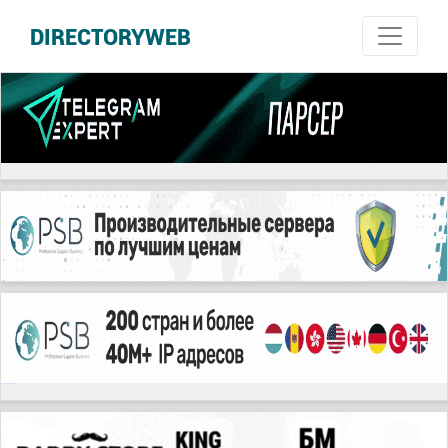
DIRECTORYWEB
русские сериалы