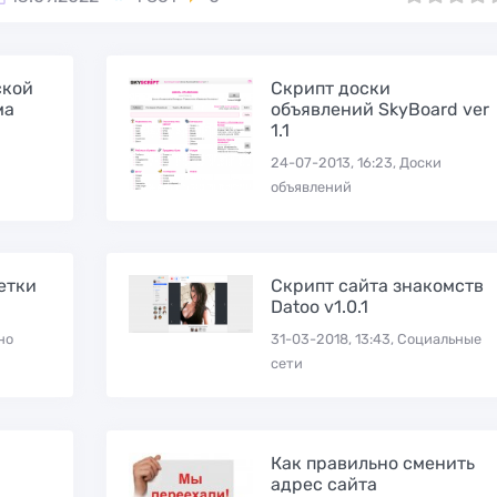
ота
Froxy
на домене для
тях
аккаунтов Google
ской
Скрипт доски
ма
объявлений SkyBoard ver
1.1
24-07-2013, 16:23, Доски
объявлений
етки
Скрипт сайта знакомств
Datoo v1.0.1
Скрипт
но
31-03-2018, 13:43, Социальные
ых
партнёрской
сети
Скрипт гембл
оты
программы
№38 IGami
контекстной
рекламы WMlink
Как правильно сменить
адрес сайта