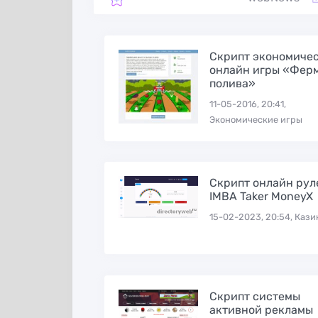
рассылки и
безопасная раб
продвижения в
в социальных се
Одноклассниках
Cкрипт экономиче
онлайн игры «Фер
полива»
11-05-2016, 20:41,
Экономические игры
Скрипт онлайн рул
IMBA Taker MoneyX
15-02-2023, 20:54, Кази
Скрипт социальной
Cписок полезн
сети DCMS-Social
сайтов для раб
v.1.7.3 stable
в интернете
Скрипт системы
активной рекламы