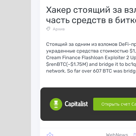
Хакер стоящий за вз
часть средств в бит
Архив
Стоящий за одним из взломов DeFi-
украденные средства стоимостью $1,7
Cream Finance Flashloan Exploiter 2 U
$renBTC(~$1.75M) and bridge it to bc1
network. So far over 607 BTC was bridge
Открыть счет Cap
OKAccountsManager
— программа для
Обзор Accovod
WebNews