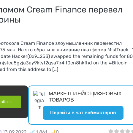
ломом Cream Finance перевел
коины
протокола Cream Finance злоумышленник переместил
5 млн. На это обратила внимание платформа MistTrack. 
pdate Hacker(0x9…253) swapped the remaining funds for 80
qnjstca5gzja3ay9ktyf2qsa7jr4lf0cn8hkfhd on the #Bitcoin
d from this address to […]
МАРКЕТПЛЕЙС ЦИФРОВЫХ
ТОВАРОВ
italist
Перейти в чат вебмастеров
Настройка
:
почтовых ящиков
13.09.2022
1 861
0
0
1
2
3
4