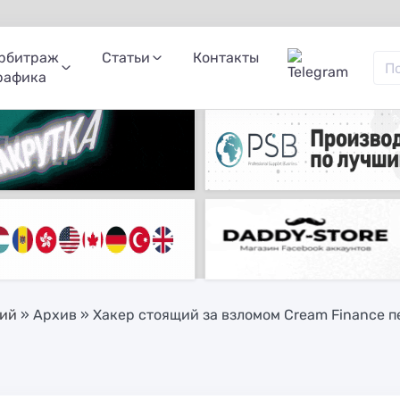
рбитраж
Статьи
Контакты
рафика
ний
»
Архив
» Хакер стоящий за взломом Cream Finance п