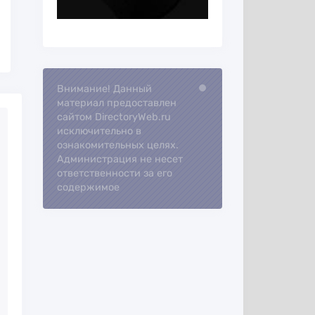
Внимание! Данный
Loading...
материал предоставлен
сайтом DirectoryWeb.ru
исключительно в
ознакомительных целях.
Администрация не несет
ответственности за его
содержимое
ра