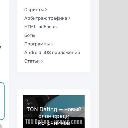
Скрипты
Арбитраж трафика
HTML шаблоны
Боты
Программы
?
Android, iOS приложения
Статьи
русские сериалы
TON Dating — новый
слон среди
OKAccounts
источников
— програм
5