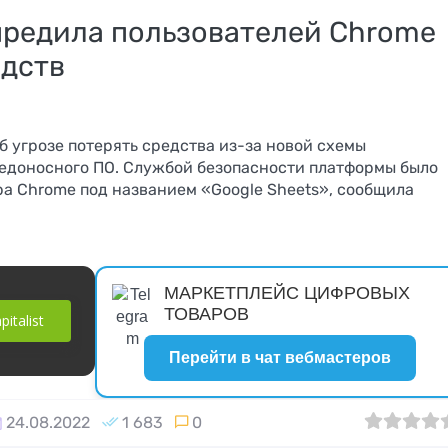
предила пользователей Chrome
едств
 угрозе потерять средства из-за новой схемы
едоносного ПО. Службой безопасности платформы было
а Chrome под названием «Google Sheets», сообщила
МАРКЕТПЛЕЙС ЦИФРОВЫХ
ТОВАРОВ
italist
Перейти в чат вебмастеров
Как получить
Vavadapart
ro
виртуальную карту
24.08.2022
1 683
0
0
1
2
3
4
прямой
кер
без паспорта: 15