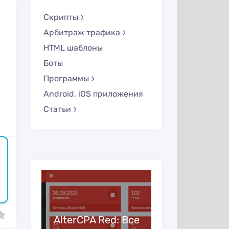
Скрипты
Арбитраж трафика
HTML шаблоны
Боты
Программы
Android, iOS приложения
Статьи
русские сериалы
 —
5
AlterCPA Red: Все
Партнер