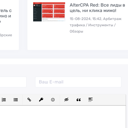
AlterCPA Red: Все лиды в
ель с
цель, ни клика мимо!
ино и
15-08-2024, 15:42, Арбитраж
p
трафика / Инструменты /
Обзоры
нёрские
й
утый
Выравнивание
Нумерованный список
Маркированный список
Вставить ссылку
Вставить защищенную ссылку
Вставить смайлик
Вставка скрытого текста
Вставка цитаты
Вставка спойле