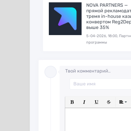
NOVA PARTNERS —
прямой рекламодат
тремя in-house каз
конвертом Reg2De
выше 35%
5-04-2026, 18:00, Парт
программы
Твой комментарий..
Полужирный
Курсив
Подчеркнуты
Зачеркн