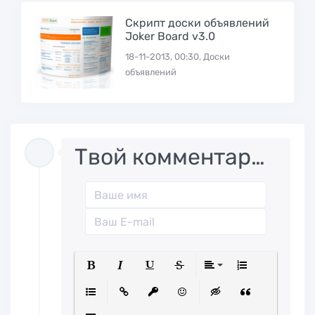
Скрипт доски объявлений
Joker Board v3.0
18-11-2013, 00:30, Доски
объявлений
Твой комментарий..
Полужирный
Курсив
Подчеркнутый
Зачеркнутый
Выравниван
Нумерованн
Маркированный список
Вставить ссылку
Вставить защищенную ссылк
Вставить смайлик
Вставка скрытого
Вставка ци