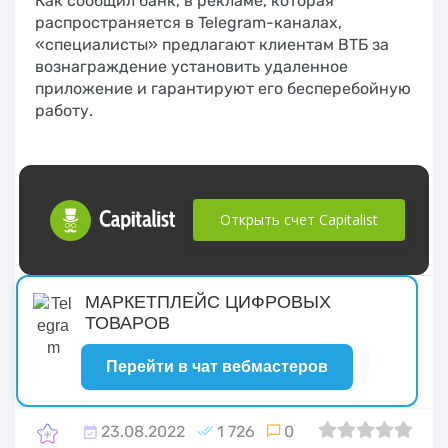
Как сообщил банк, в рекламе, которая
распространяется в Telegram-каналах,
«специалисты» предлагают клиентам ВТБ за
вознаграждение установить удаленное
приложение и гарантируют его бесперебойную
работу.
Открыть счет Capitalist
русские сериалы
МАРКЕТПЛЕЙС ЦИФРОВЫХ
ТОВАРОВ
Перейти в чат вебмастеров
23.08.2022
1 726
0
0
1
2
3
4
5