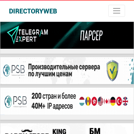
DIRECTORYWEB
русские сериалы