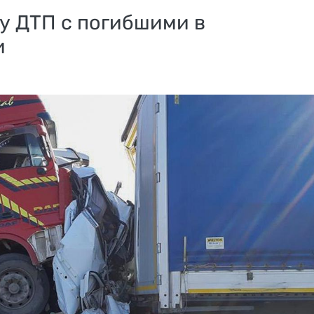
у ДТП с погибшими в
и
Как получить
Vavadapart
ro
виртуальную карту
прямой
кер
без паспорта: 15