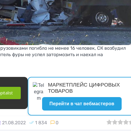
рекламодатель
а
сервисов без
летней истор
верификации
RevShare до
документов
рузовиками погибло не менее 16 человек, СК возбудил
тель фуры не успел затормозить и наехал на
МАРКЕТПЛЕЙС ЦИФРОВЫХ
ТОВАРОВ
italist
е
ТОП сервисов
Скрипт фото
х
накрутки
хостинга Akina 1.0.8
Перейти в чат вебмастеров
активност
21.08.2022
1 834
0
0
1
2
3
4