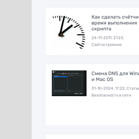
Как сделать счётчи
время выполнения
скрипта
24-11-2011, 21:23,
Сайтостроение
Смена DNS для Win
и Mac OS
31-10-2024, 17:22, Стать
Безопасность в сети