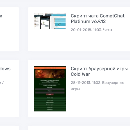
к
Скрипт чата CometChat
Platinum v6.9.12
20-01-2018, 11:03, Чаты
dows
Скрипт браузерной игры
Cold War
и /
28-11-2013, 11:02, Браузерные
игры