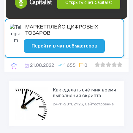
Открыть счет Capitalist
русские сериалы
МАРКЕТПЛЕЙС ЦИФРОВЫХ
ТОВАРОВ
Перейти в чат вебмастеров
21.08.2022
1 655
0
0
1
2
3
4
5
Как сделать счётчик время
выполнения скрипта
24-11-2011, 21:23, Сайтостроение