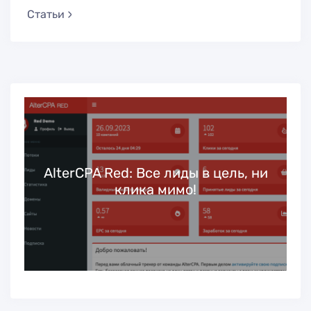
Статьи
ь
AlterCPA Red: Все лиды в цель, ни
клика мимо!