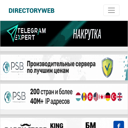
DIRECTORYWEB
русские сериалы