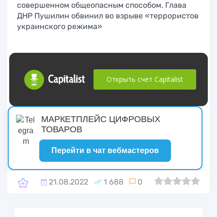
совершенном общеопасным способом. Глава
ДНР Пушилин обвинил во взрыве «террористов
украинского режима»
Открыть счет Capitalist
русские сериалы
МАРКЕТПЛЕЙС ЦИФРОВЫХ
ТОВАРОВ
Перейти в чат вебмастеров
21.08.2022
1 688
0
0
1
2
3
4
5