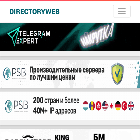
DIRECTORYWEB
русские сериалы