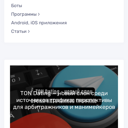
Боты
Программы
Android, iOS приложения
Статьи
TON Dating — новый слон среди
й
источников трафика: перспективы
для арбитражников и манимейкеров