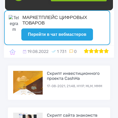
русские сериалы
МАРКЕТПЛЕЙС ЦИФРОВЫХ
ТОВАРОВ
Перейти в чат вебмастеров
19.08.2022
1 731
0
1
2
100
3
4
5
Скрипт инвестиционного
проекта CashHa
17-08-2021, 21:48, HYIP, MLM, МММ
Скрипт сайта знакомств