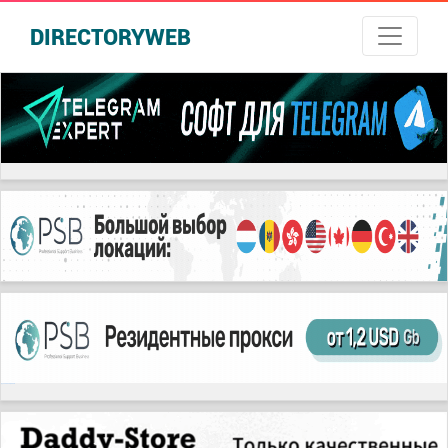
DIRECTORYWEB
русские сериалы