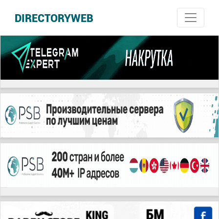
DIRECTORYWEB
русские сериалы