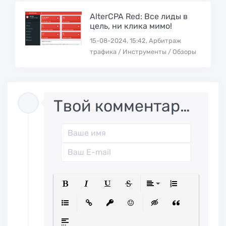
AlterCPA Red: Все лиды в
цель, ни клика мимо!
15-08-2024, 15:42, Арбитраж
трафика / Инструменты / Обзоры
Твой комментарий..
Полужирный
Курсив
Подчеркнутый
Зачеркнутый
Выравниван
Нумерованн
Маркированный список
Вставить ссылку
Вставить защищенную ссылк
Вставить смайлик
Вставка скрытого
Вставка ци