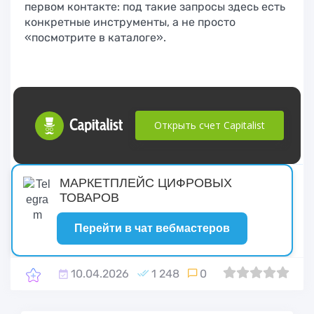
первом контакте: под такие запросы здесь есть
конкретные инструменты, а не просто
«посмотрите в каталоге».
Открыть счет Capitalist
русские сериалы
МАРКЕТПЛЕЙС ЦИФРОВЫХ
ТОВАРОВ
Перейти в чат вебмастеров
10.04.2026
1 248
0
0
1
2
3
4
5