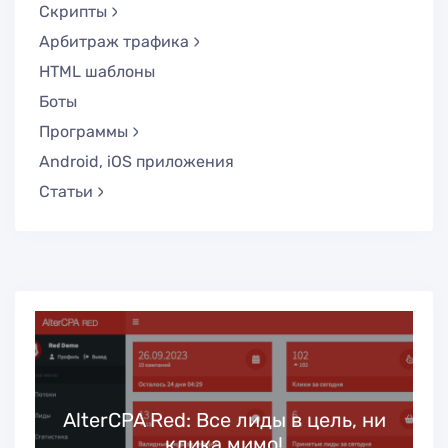
Скрипты
Арбитраж трафика
HTML шаблоны
Боты
Программы
Android, iOS приложения
Статьи
ь
AlterCPA Red: Все лиды в цель, ни
клика мимо!