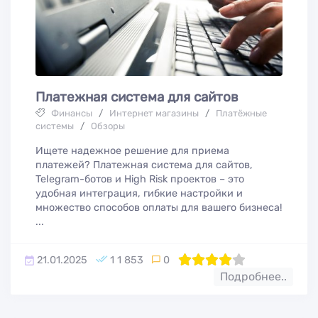
Платежная система для сайтов
Финансы
/
Интернет магазины
/
Платёжные
системы
/
Обзоры
Ищете надежное решение для приема
платежей? Платежная система для сайтов,
Telegram-ботов и High Risk проектов – это
удобная интеграция, гибкие настройки и
множество способов оплаты для вашего бизнеса!
...
21.01.2025
1 1 853
0
80
1
2
3
4
5
Подробнее..