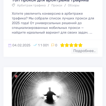
Арбитраж трафика
/
Прокси
/
Обзоры
Хотите увеличить конверсию в арбитраже
трафика? Мы собрали список лучших прокси для
2025 года! От универсальных решений до
специализированных мобильных прокси —
найдите идеальный вариант для своих задач. ...
04.02.2025
1 1 001
0
100
1
2
3
4
5
Подробнее..