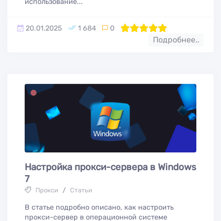
использование...
20.01.2025
1 684
0
100
1
2
3
4
5
Подробнее..
Настройка прокси-сервера в Windows
7
Прокси
/
Статьи
В статье подробно описано, как настроить
прокси-сервер в операционной системе