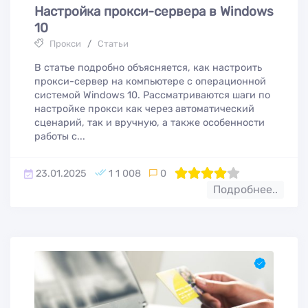
Настройка прокси-сервера в Windows
10
Прокси
/
Статьи
В статье подробно объясняется, как настроить
прокси-сервер на компьютере с операционной
системой Windows 10. Рассматриваются шаги по
настройке прокси как через автоматический
сценарий, так и вручную, а также особенности
работы с...
23.01.2025
1 1 008
0
80
1
2
3
4
5
Подробнее..