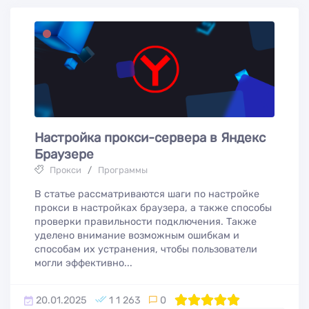
Настройка прокси-сервера в Яндекс
Браузере
Прокси
/
Программы
В статье рассматриваются шаги по настройке
прокси в настройках браузера, а также способы
проверки правильности подключения. Также
уделено внимание возможным ошибкам и
способам их устранения, чтобы пользователи
могли эффективно...
20.01.2025
1 1 263
0
100
1
2
3
4
5