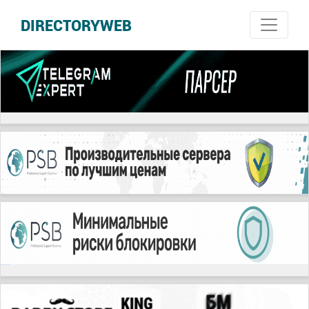
DIRECTORYWEB
русские сериалы