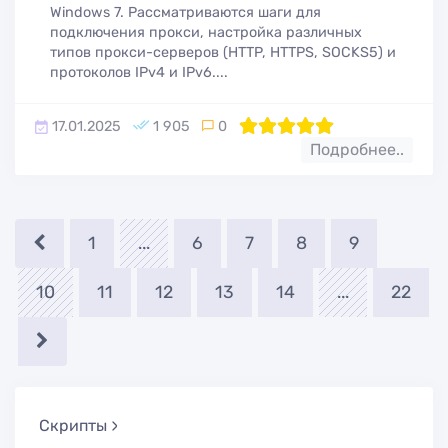
Windows 7. Рассматриваются шаги для
подключения прокси, настройка различных
типов прокси-серверов (HTTP, HTTPS, SOCKS5) и
протоколов IPv4 и IPv6....
17.01.2025
1 905
0
100
1
2
3
4
5
Подробнее..
1
...
6
7
8
9
10
11
12
13
14
...
22
Скрипты