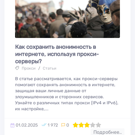
Как сохранить анонимность в
интернете, используя прокси-
серверы?
Прокси
/
Статьи
В статье рассматривается, как прокси-серверы
помогают сохранять анонимность в интернете,
защищая ваши личные данные от
злоумышленников и сторонних сервисов.
Узнайте о различных типах прокси (IPv4 и IPv6),
их настройке,...
01.02.2025
1 972
0
60
1
2
3
4
5
Подробнее..