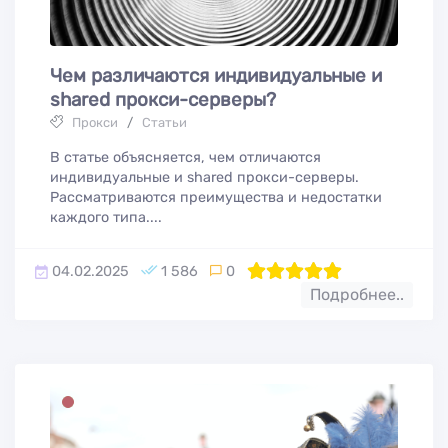
Чем различаются индивидуальные и
shared прокси-серверы?
Прокси
/
Статьи
В статье объясняется, чем отличаются
индивидуальные и shared прокси-серверы.
Рассматриваются преимущества и недостатки
каждого типа....
04.02.2025
1 586
0
100
1
2
3
4
5
Подробнее..