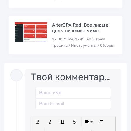
AlterCPA Red: Все лиды в
цель, ни клика мимо!
15-08-2024, 15:42, Арбитраж
трафика / Инструменты / Обзоры
Твой комментарий..
Полужирный
Курсив
Подчеркнутый
Зачеркнутый
Выравниван
Нумерованн