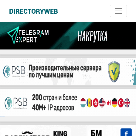
DIRECTORYWEB
русские сериалы