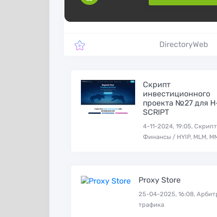
партнёрской
программы в
iGaming вертик
DirectoryWeb
Скрипт
инвестиционного
проекта №27 для H
SCRIPT
4-11-2024, 19:05, Скрипт
Финансы / HYIP, MLM, М
Proxy-seller
Proxy Store
25-04-2025, 16:08, Арби
трафика