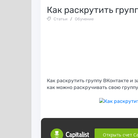
Как раскрутить груп
Статьи
/
Обучение
Как раскрутить группу ВКонтакте и з
как можно раскручивать свою группу 
Huffson Group
образец
Открыть счет Cap