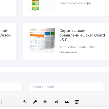
Экономические игры
ской
Скрипт доски
(Сезон
объявлений Joker Board
v3.0
18-11-2013, 00:30, Доски
объявлений
й
утый
Выравнивание
Нумерованный список
Маркированный список
Вставить ссылку
Вставить защищенную ссылку
Вставить смайлик
Вставка скрытого текста
Вставка цитаты
Вставка спойле