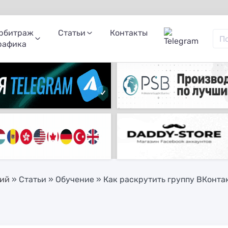
рбитраж
Статьи
Контакты
рафика
ний
»
Статьи
»
Обучение
» Как раскрутить группу ВКонта