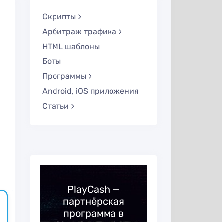
Скрипты
Арбитраж трафика
HTML шаблоны
Боты
Программы
Android, iOS приложения
Статьи
PlayCash —
русские сериалы
партнёрская
Обзор парт
программа в
программ