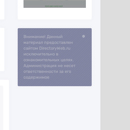
Внимание! Данный
Loading...
материал предоставлен
сайтом DirectoryWeb.ru
исключительно в
ознакомительных целях.
Администрация не несет
ответственности за его
содержимое
ра