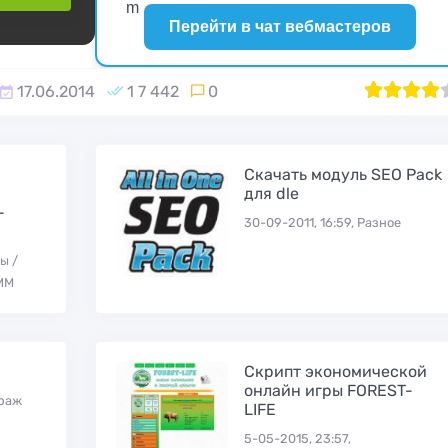
Proxy Store
для работы с
Перейти в чат вебмастеров
Instagram
али
17.06.2014
1 7 442
0
1
2
80
3
4
Скачать модуль SEO Pack
для dle
-
30-09-2011, 16:59, Разное
ы /
ММ
Скрипт
Скрипт системы
инвестицион
приема платежей
проекта «Tu
Bootpay
Скрипт экономической
cash»
онлайн игры FOREST-
траж
LIFE
5-05-2015, 23:57,