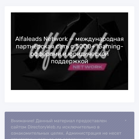
Alfaleads Network — международная
партнёрская сеть с 5000+ iGaming-
офферами и юридической
поддержкой
Внимание! Данный материал предоставлен
Loading...
сайтом DirectoryWeb.ru исключительно в
ознакомительных целях. Администрация не несет