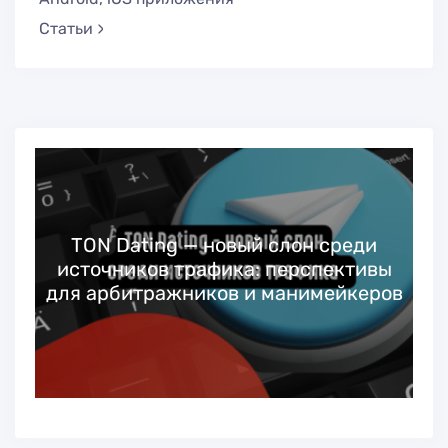
Статьи
TON Dating — новый слон среди
источников трафика: перспективы
для арбитражников и манимейкеров