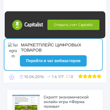
Открыть счет Capitalist
русские сериалы
МАРКЕТПЛЕЙС ЦИФРОВЫХ
ТОВАРОВ
Перейти в чат вебмастеров
10.06.2016
1 6 177
0
1
2
100
3
4
5
Cкрипт экономической
онлайн игры «Ферма
полива»