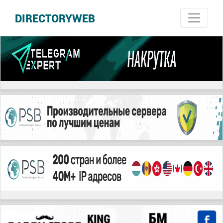
DIRECTORYWEB
русские сериалы