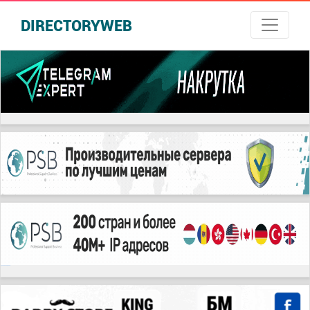
DIRECTORYWEB
русские сериалы