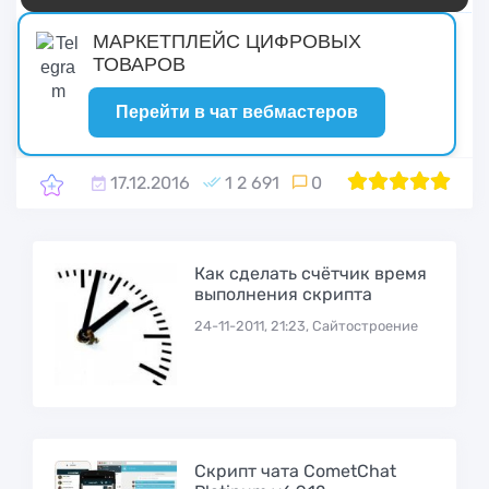
русские сериалы
МАРКЕТПЛЕЙС ЦИФРОВЫХ
ТОВАРОВ
Перейти в чат вебмастеров
17.12.2016
1 2 691
0
1
2
100
3
4
5
Как сделать счётчик время
выполнения скрипта
24-11-2011, 21:23, Сайтостроение
Скрипт чата CometChat