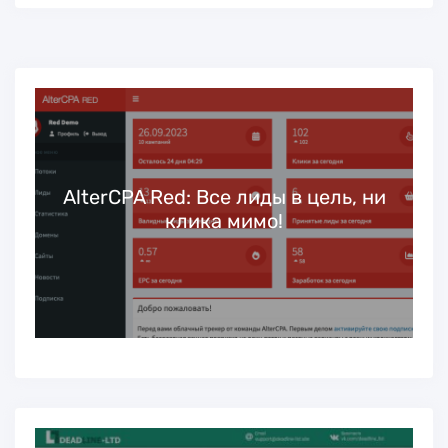
ь
AlterCPA Red: Все лиды в цель, ни
клика мимо!